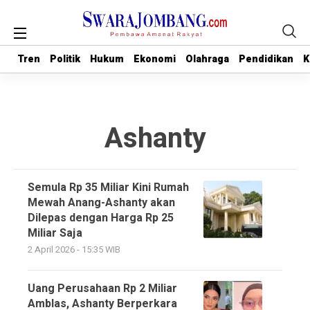
Tren
Tren
Politik
Politik
Hukum
Hukum
Ekonomi
Ekonomi
Olahraga
Olahraga
Pendidikan
Pendidikan
K
K
Ashanty
Semula Rp 35 Miliar Kini Rumah
Mewah Anang-Ashanty akan
Dilepas dengan Harga Rp 25
Miliar Saja
2 April 2026 - 15:35 WIB
Uang Perusahaan Rp 2 Miliar
Amblas, Ashanty Berperkara