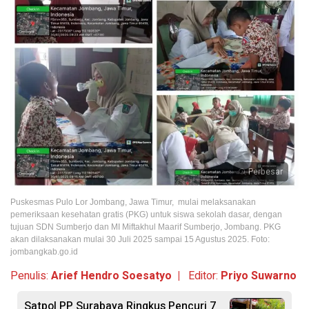
Perbesar
Puskesmas Pulo Lor Jombang, Jawa Timur, mulai melaksanakan
pemeriksaan kesehatan gratis (PKG) untuk siswa sekolah dasar, dengan
tujuan SDN Sumberjo dan MI Miftakhul Maarif Sumberjo, Jombang. PKG
akan dilaksanakan mulai 30 Juli 2025 sampai 15 Agustus 2025. Foto:
jombangkab.go.id
Penulis:
Arief Hendro Soesatyo |
Editor:
Priyo Suwarno
Satpol PP Surabaya Ringkus Pencuri 7