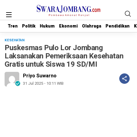
Tren
Tren
Politik
Politik
Hukum
Hukum
Ekonomi
Ekonomi
Olahraga
Olahraga
Pendidikan
Pendidikan
K
K
KESEHATAN
Puskesmas Pulo Lor Jombang
Laksanakan Pemeriksaan Kesehatan
Gratis untuk Siswa 19 SD/MI
Priyo Suwarno
31 Jul 2025 - 10:11 WIB