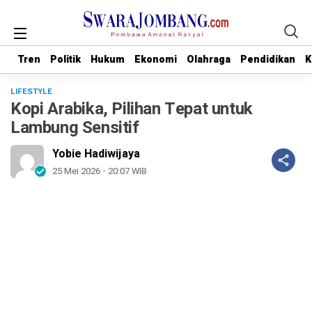
Tren
Tren
Politik
Politik
Hukum
Hukum
Ekonomi
Ekonomi
Olahraga
Olahraga
Pendidikan
Pendidikan
K
K
LIFESTYLE
Kopi Arabika, Pilihan Tepat untuk
Lambung Sensitif
Yobie Hadiwijaya
25 Mei 2026 - 20:07 WIB