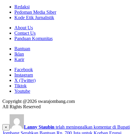
Redaksi
Pedoman Media Siber
Kode Etik Jurnalistik
About Us
Contact Us
Panduan Komunitas
Bantuan
Iklan
Karir
Facebook
Instagram
X (Twitter)
Tiktok
Youtube
Copyright @2026 swarajombang.com
All Rights Reserved
Lanny Staubin
telah meninggalkan komentar di
Bupati
×
Jombang Serahkan Bantuan Rp. 700 Juta untuk Korban Erupsi