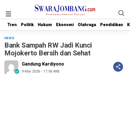
Tren
Tren
Politik
Politik
Hukum
Hukum
Ekonomi
Ekonomi
Olahraga
Olahraga
Pendidikan
Pendidikan
K
K
NEWS
Bank Sampah RW Jadi Kunci
Mojokerto Bersih dan Sehat
Gandung Kardiyono
9 Mar 2026 - 17:56 WIB