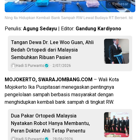
Perbesar
Ning Ita Hidupkan Kembali Bank Sampah RW Lewat Budaya RT Berseri. Ist
Penulis:
Agung Sedayu
| Editor:
Gandung Kardiyono
Tangan Dewa Dr. Lee Woo Guan, Ahli
Bedah Ortopedi dari Malaysia
Sembuhkan Ribuan Pasien
Hadi S Purwanto
2/07/2026
MOJOKERTO, SWARAJOMBANG.COM
– Wali Kota
Mojokerto Ika Puspitasari menegaskan pentingnya
pengelolaan sampah berbasis masyarakat dengan
menghidupkan kembali bank sampah di tingkat RW.
Dua Pakar Ortopedi Malaysia
Nyatakan Robot Hanya Membantu,
Peran Dokter Ahli Tetap Penentu
Hadi S Purwanto
28/06/2026